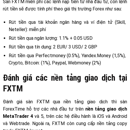
Sàn FXTM miễn phí các lệnh nạp tiền từ nhà đầu tư, còn lệnh
rút tiền sẽ được tính phí theo giá thị trường Forex như sau:
Rút tiền qua tài khoản ngân hàng và ví điện tử (Skill,
Neteller): miễn phí
Rút tiền qua ngân lượng: 1.1% + 0.05 USD
Rút tiền qua tín dụng: 2 EUR/ 3 USD/ 2 GBP
Rút tiền qua Perfectmoney (0.5%), Yandex.Money (1,5%),
Crypto, Bitcoin: (1%), Paypal, Webmoney (2%)
Đánh giá các nền tảng giao dịch tại
FXTM
Đánh giá sàn FXTM qua nền tảng giao dịch thì s
àn
ForexTime
hỗ trợ các nhà đầu tư trên
nền tảng giao dịch
MetaTrader 4
và 5, trên các hệ điều hành là iOS và Android
và Webtrade. Ngoài ra, FXTM còn cung cấp nền tảng copy