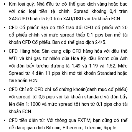
Kim loại quý
: Nhà đầu tư có thể giao dịch vàng hoặc bạc
với các loại tiền tệ chính. Spread khoảng 0,4 trên
XAG/USD hoặc là 5,0 trên XAU/USD với tài khoản ECN.
CFD Cổ phiếu
: Bạn có thể trao đổi CFD cổ phiếu với 20
cổ phiếu chính với mức spread thấp 0,1 pips bạn mở tài
khoản CFD Cổ phiếu. Bạn có thể giao dịch 24/5.
CFD Hàng hóa
: Sàn cung cấp CFD hàng hóa với dầu thô
WTI và khí gas tự nhiên của Hoa Kỳ, dầu Brent của Anh
với đòn bẩy tương đương là 1:49 và 1:19 và 1:52. Mức
Spread từ 4 đến 11 pips khi mở tài khoản Standard hoặc
tài khoản ECN.
CFD Chỉ số
: CFD chỉ số chứng khoán(danh mục cổ phiếu)
với spread từ 0,5 pips với tài khoản standard và đòn bẩy
lên đến 1: 1000 và mức spread tốt hơn từ 0,1 pips cho tài
khoản ECN.
CFD tiền điện tử
: Với thông qua FXTM, bạn cũng có thể
dễ dàng giao dịch Bitcoin, Ethereum, Litecoin, Ripple.