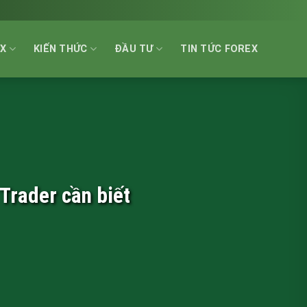
EX
KIẾN THỨC
ĐẦU TƯ
TIN TỨC FOREX
Trader cần biết