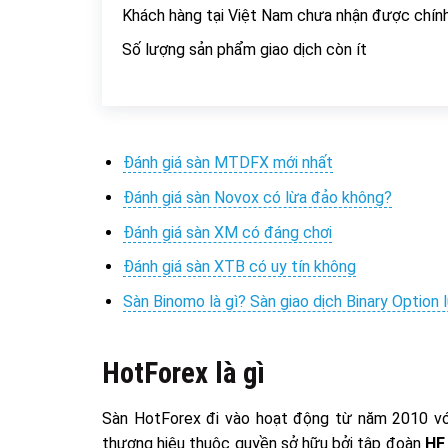
Khách hàng tại Việt Nam chưa nhận được chín
Số lượng sản phẩm giao dịch còn ít
Đánh giá sàn MTDFX mới nhất
Đánh giá sàn Novox có lừa đảo không?
Đánh giá sàn XM có đáng chơi
Đánh giá sàn XTB có uy tín không
Sàn Binomo là gì? Sàn giao dịch Binary Option 
HotForex là gì
Sàn HotForex đi vào hoạt động từ năm 2010 vơ
thương hiệu thuộc quyền sở hữu bởi tập đoàn
HF