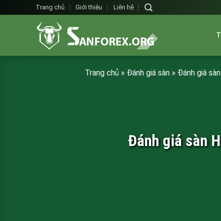
Skip
Trang chủ
Giới thiệu
Liên hệ
to
content
T
Trang chủ
»
Đánh giá sàn
»
Đánh giá sàn
Đánh giá sàn H