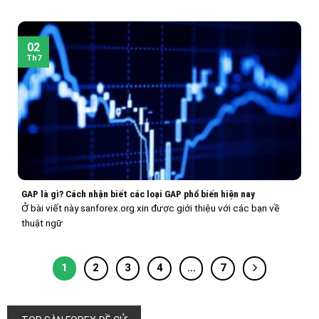
02
Th7
GAP là gì? Cách nhận biết các loại GAP phổ biến hiện nay
Ở bài viết này sanforex.org xin được giới thiệu với các bạn về
thuật ngữ
1
2
3
4
…
7