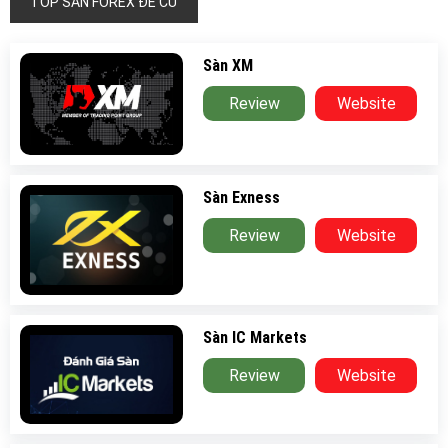
TOP SÀN FOREX ĐỀ CỬ
Sàn XM
Review
Website
Sàn Exness
Review
Website
Sàn IC Markets
Review
Website