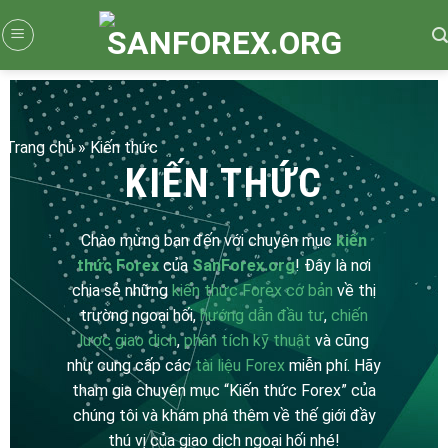
Skip
to
content
Trang chủ
»
Kiến thức
KIẾN THỨC
Chào mừng bạn đến với chuyên mục
kiến
thức Forex
của
SanForex.org
! Đây là nơi
chia sẻ những
kiến thức Forex cơ bản
về thị
trường ngoại hối,
hướng dẫn đầu tư
,
chiến
lược giao dịch
,
phân tích kỹ thuật
và cũng
như cung cấp các
tài liệu Forex
miễn phí. Hãy
tham gia chuyên mục “Kiến thức Forex” của
chúng tôi và khám phá thêm về thế giới đầy
thú vị của giao dịch ngoại hối nhé!