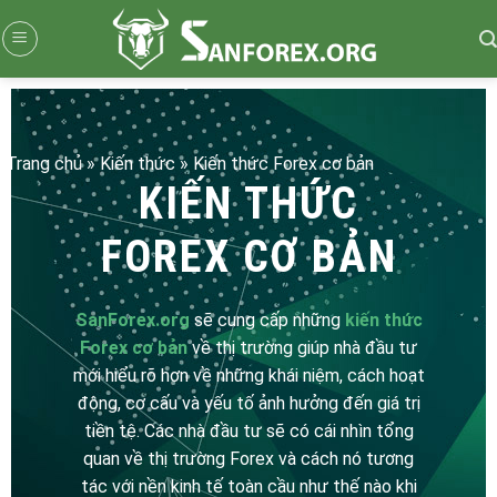
Skip
to
content
Trang chủ
»
Kiến thức
»
Kiến thức Forex cơ bản
KIẾN THỨC
FOREX CƠ BẢN
SanForex.org
sẽ cung cấp những
kiến thức
Forex cơ bản
về thị trường giúp nhà đầu tư
mới hiểu rõ hơn về những khái niệm, cách hoạt
động, cơ cấu và yếu tố ảnh hưởng đến giá trị
tiền tệ. Các nhà đầu tư sẽ có cái nhìn tổng
quan về thị trường Forex và cách nó tương
tác với nền kinh tế toàn cầu như thế nào khi