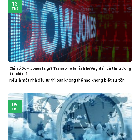
13
Th6
Chỉ số Dow Jones là gì? Tại sao nó lại ảnh hưởng đến cả thị trường
tài chính?
Nếu là một nhà đầu tư thì bạn không thể nào không biết sự tồn
09
Th6